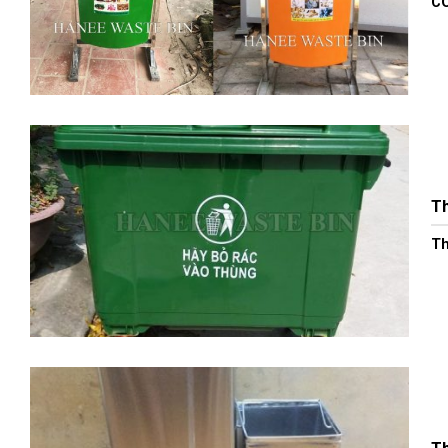
CÔ
Th
Th