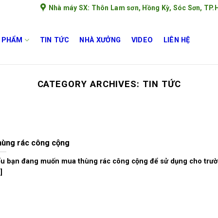
Nhà máy SX: Thôn Lam sơn, Hồng Kỳ, Sóc Sơn, TP.
 PHẨM
TIN TỨC
NHÀ XƯỞNG
VIDEO
LIÊN HỆ
CATEGORY ARCHIVES:
TIN TỨC
ùng rác công cộng
u bạn đang muốn mua thùng rác công cộng để sử dụng cho trườ
.]