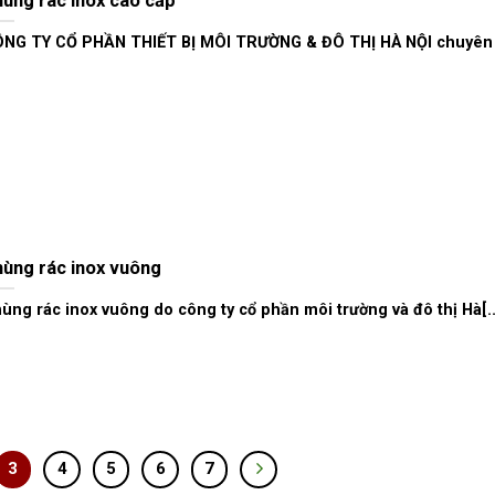
ùng rác inox cao cấp
NG TY CỔ PHẦN THIẾT BỊ MÔI TRƯỜNG & ĐÔ THỊ HÀ NỘI chuyên c
ùng rác inox vuông
ùng rác inox vuông do công ty cổ phần môi trường và đô thị Hà[..
3
4
5
6
7