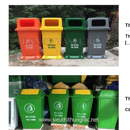
Th
Th
[..
Th
Cô