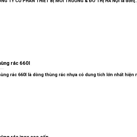
NG TY CỔ PHẦN THIẾT BỊ MÔI TRƯỜNG & ĐÔ THỊ HÀ NỘI là đơn[..
ùng rác 660l
ùng rác 660l là dòng thùng rác nhựa có dung tích lớn nhất hiện na