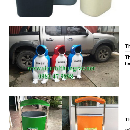
Th
Th
tin
Th