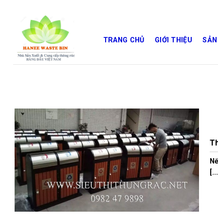
Skip
to
content
TRANG CHỦ
GIỚI THIỆU
SẢN
Th
Nế
[..