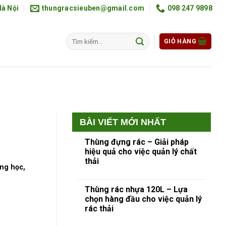
Hà Nội
thungracsieuben@gmail.com
098 247 9898
GIỎ HÀNG
BÀI VIẾT MỚI NHẤT
Thùng đựng rác – Giải pháp
hiệu quả cho việc quản lý chất
thải
ng học,
Thùng rác nhựa 120L – Lựa
chọn hàng đầu cho việc quản lý
rác thải