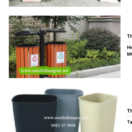
Th
Hi
MÔ
Th
Tạ