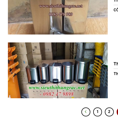
Th
CÔ
Th
Th
1
2