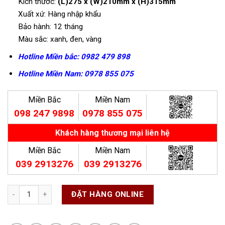
Kích thước:
(L)275 x (W)210mm x (H)315mm
Xuất xứ: Hàng nhập khẩu
Bảo hành: 12 tháng
Màu sắc: xanh, đen, vàng
Hotline Miền bắc: 0982 479 898
Hotline Miền Nam: 0978 855 075
Miền Bắc
Miền Nam
098 247 9898
0978 855 075
Khách hàng thương mại liên hệ
Miền Bắc
Miền Nam
039 2913276
039 2913276
ĐẶT HÀNG ONLINE