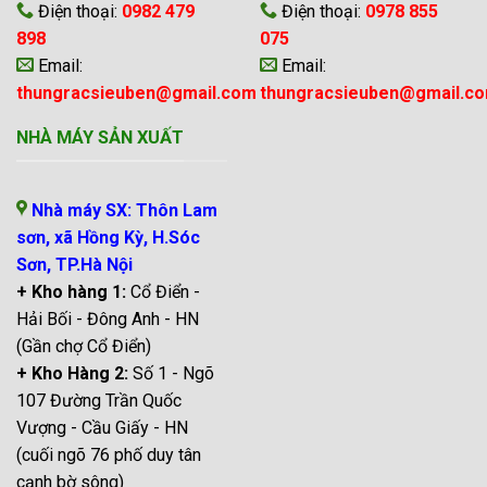
Điện thoại:
0982 479
Điện thoại:
0978 855
898
075
Email:
Email:
thungracsieuben@gmail.com
thungracsieuben@gmail.c
NHÀ MÁY SẢN XUẤT
Nhà máy SX: Thôn Lam
sơn, xã Hồng Kỳ, H.Sóc
Sơn, TP.Hà Nội
+ Kho hàng 1:
Cổ Điển -
Hải Bối - Đông Anh - HN
(Gần chợ Cổ Điển)
+ Kho Hàng 2:
Số 1 - Ngõ
107 Đường Trần Quốc
Vượng - Cầu Giấy - HN
(cuối ngõ 76 phố duy tân
cạnh bờ sông)