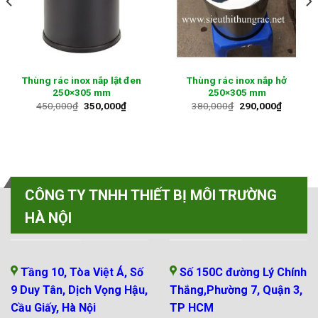
Thùng rác đen nắp hở
Thùng rác nhựa HDPE 30 lít
250×305 mm
Liên hệ
380,000
₫
350,000
₫
CÔNG TY TNHH THIẾT BỊ MÔI TRƯỜNG
HÀ NỘI
VP MIỀN BẮC
VP MIỀN NAM
Tầng 10, Tòa Việt Á, Số
Số 150C đường Lý Chính
9 Duy Tân, Dịch Vọng Hậu,
Thắng,Phường 7, Quận 3,
Cầu Giấy, Hà Nội
TP HCM