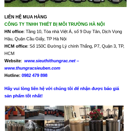
LIÊN HỆ MUA HÀNG
CÔNG TY TNHH THIẾT BỊ MÔI TRƯỜNG HÀ NỘI
HN office
: Tầng 10, Tòa nhà Việt Á, số 9 Duy Tân, Dịch Vọng
Hậu, Quận Cầu Giấy, TP Hà Nội
HCM office
: Số 150C Đường Lý chính Thắng, P7, Quận 3, TP,
HCM
Website
:
www.sieuthithungrac.net –
www.thungracsieuben.com
Hotline:
0982 479 898
Hãy vui lòng liên hệ với chúng tôi để nhận được báo giá
sản phẩm tốt nhất!