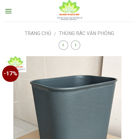
Skip
to
content
TRANG CHỦ
THÙNG RÁC VĂN PHÒNG
/
-17%