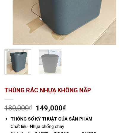
THÙNG RÁC NHỰẠ KHÔNG NẮP
180,000
149,000
₫
₫
THÔNG SỐ KỸ THUẬT CỦA SẢN PHẨM
Chất liệu: Nhựa chống cháy